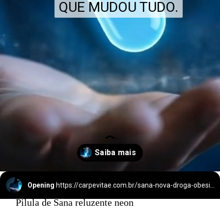
QUE MUDOU TUDO.
QUE MUDOU TUDO.
Opening
https://carpevitae.com.br/sana-nova-droga-obesidade/
Pilula de Sana reluzente neon