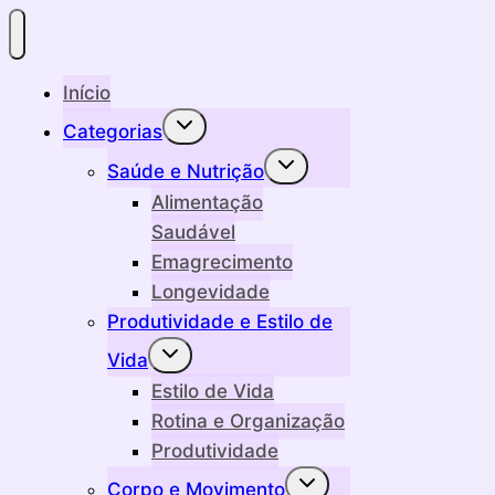
Início
Alternar
Categorias
menu
filho
Alternar
Saúde e Nutrição
menu
filho
Alimentação
Saudável
Emagrecimento
Longevidade
Produtividade e Estilo de
Alternar
Vida
menu
filho
Estilo de Vida
Rotina e Organização
Produtividade
Alternar
Corpo e Movimento
menu