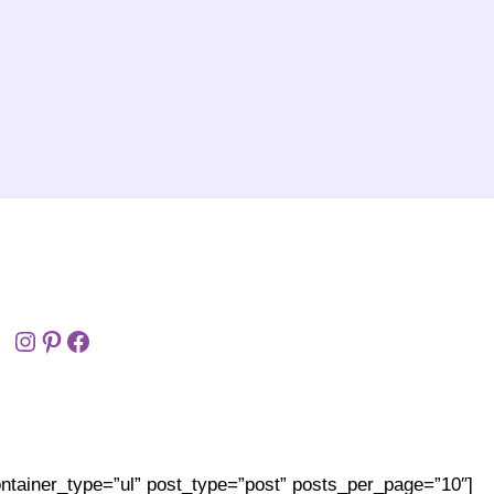
Facebook
Email
WhatsApp
Instagram
Pinterest
Facebook
container_type=”ul” post_type=”post” posts_per_page=”10″]