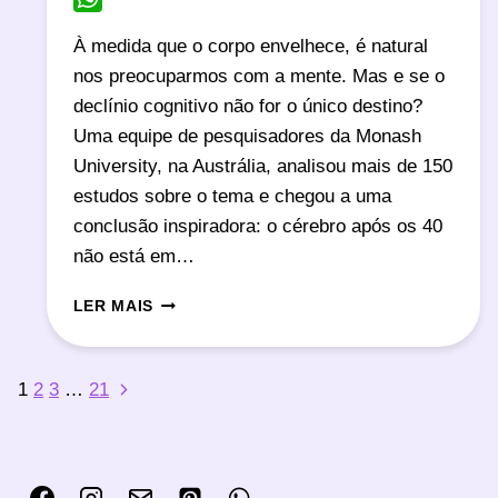
WhatsApp
À medida que o corpo envelhece, é natural
nos preocuparmos com a mente. Mas e se o
declínio cognitivo não for o único destino?
Uma equipe de pesquisadores da Monash
University, na Austrália, analisou mais de 150
estudos sobre o tema e chegou a uma
conclusão inspiradora: o cérebro após os 40
não está em…
A
LER MAIS
RECONFIGURAÇÃO
DO
CÉREBRO
Página
Navegação
1
2
3
…
21
APÓS
Seguinte
OS
da
40
ANOS
Página