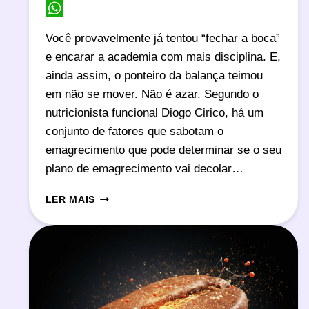
Email
WhatsApp
Você provavelmente já tentou “fechar a boca”
e encarar a academia com mais disciplina. E,
ainda assim, o ponteiro da balança teimou
em não se mover. Não é azar. Segundo o
nutricionista funcional Diogo Cirico, há um
conjunto de fatores que sabotam o
emagrecimento que pode determinar se o seu
plano de emagrecimento vai decolar…
ALÉM
LER MAIS
DE
FECHAR
A
BOCA:
5
FATORES
QUE