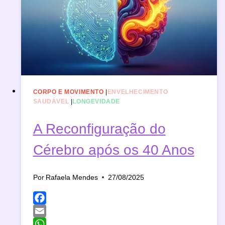
BENEFÍCIOS
PARA
SUA
SAÚDE
CORPO E MOVIMENTO
|
ENVELHECIMENTO
SAUDÁVEL
|
LONGEVIDADE
A Reconfiguração do
Cérebro após os 40 Anos
Por
Rafaela Mendes
27/08/2025
Facebook
Email