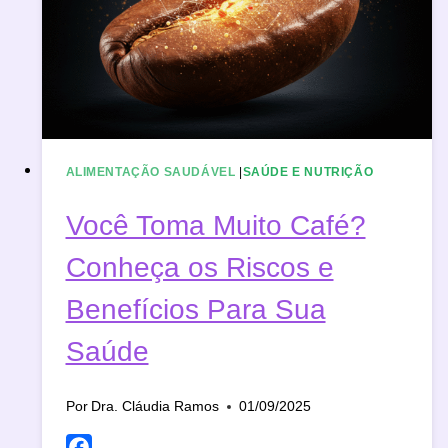
SABOTAM
O
EMAGRECIMENTO
ALIMENTAÇÃO SAUDÁVEL
|
SAÚDE E NUTRIÇÃO
Você Toma Muito Café?
Conheça os Riscos e
Benefícios Para Sua
Saúde
Por
Dra. Cláudia Ramos
01/09/2025