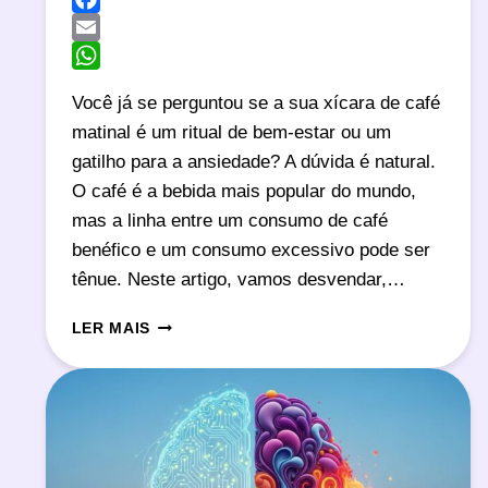
Facebook
Email
WhatsApp
Você já se perguntou se a sua xícara de café
matinal é um ritual de bem-estar ou um
gatilho para a ansiedade? A dúvida é natural.
O café é a bebida mais popular do mundo,
mas a linha entre um consumo de café
benéfico e um consumo excessivo pode ser
tênue. Neste artigo, vamos desvendar,…
VOCÊ
LER MAIS
TOMA
MUITO
CAFÉ?
CONHEÇA
OS
RISCOS
E