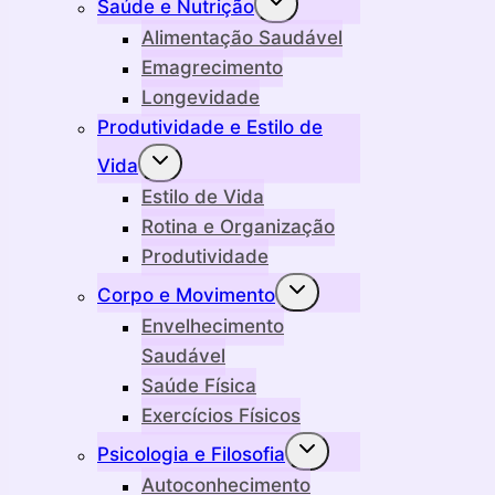
Saúde e Nutrição
menu
filho
Alimentação Saudável
Emagrecimento
Longevidade
Produtividade e Estilo de
Alternar
Vida
menu
filho
Estilo de Vida
Rotina e Organização
Produtividade
Alternar
Corpo e Movimento
menu
filho
Envelhecimento
Saudável
Saúde Física
Exercícios Físicos
Alternar
Psicologia e Filosofia
menu
filho
Autoconhecimento