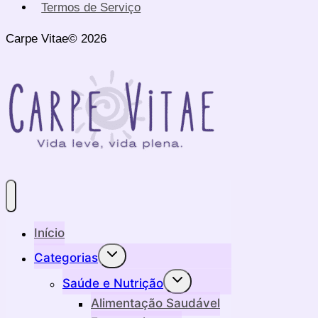
Termos de Serviço
Carpe Vitae© 2026
Início
Alternar
Categorias
menu
filho
Alternar
Saúde e Nutrição
menu
filho
Alimentação Saudável