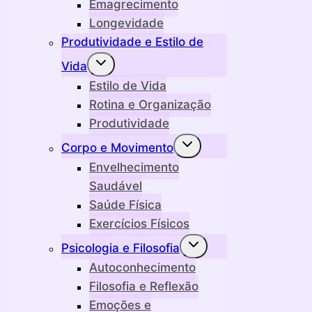
Emagrecimento
Longevidade
Produtividade e Estilo de
Alternar
Vida
menu
filho
Estilo de Vida
Rotina e Organização
Produtividade
Alternar
Corpo e Movimento
menu
filho
Envelhecimento
Saudável
Saúde Física
Exercícios Físicos
Alternar
Psicologia e Filosofia
menu
filho
Autoconhecimento
Filosofia e Reflexão
Emoções e