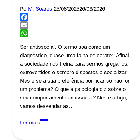
Por
M. Soares
25/08/2025
26/03/2026
Facebook
Email
WhatsApp
Ser antissocial. O termo soa como um
diagnóstico, quase uma falha de caráter. Afinal,
a sociedade nos treina para sermos gregários,
extrovertidos e sempre dispostos a socializar.
Mas e se a sua preferência por ficar só não for
um problema? O que a psicologia diz sobre o
seu comportamento antissocial? Neste artigo,
vamos desvendar as…
Você
Ler mais
é
antissocial?