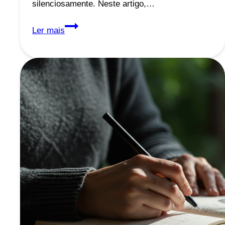
silenciosamente. Neste artigo,…
5
Ler mais
Erros
Comuns
que
Sabotam
Seu
Emagrecimento
—
Mesmo
com
Dieta
e
Exercícios
em
Dia