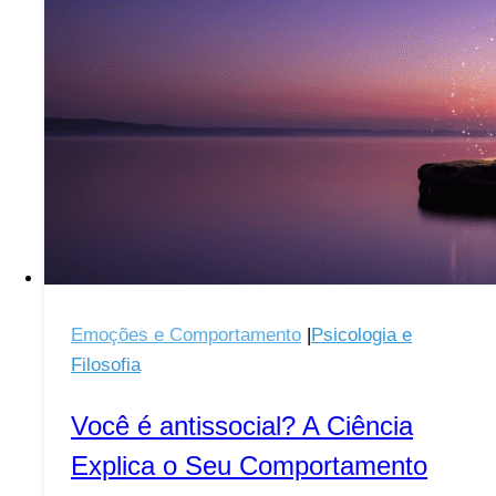
Mental
e
Física
Emoções e Comportamento
|
Psicologia e
Filosofia
Você é antissocial? A Ciência
Explica o Seu Comportamento