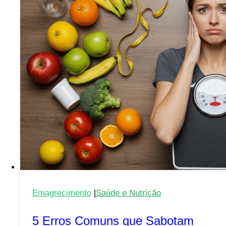
Dicas
Práticas
para
Iniciar
Hoje
Mesmo
Emagrecimento
|
Saúde e Nutrição
5 Erros Comuns que Sabotam