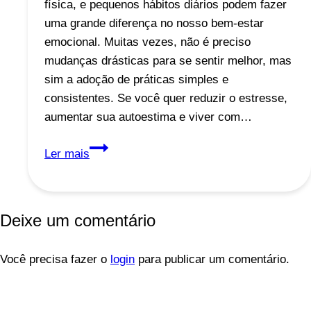
física, e pequenos hábitos diários podem fazer
uma grande diferença no nosso bem-estar
emocional. Muitas vezes, não é preciso
mudanças drásticas para se sentir melhor, mas
sim a adoção de práticas simples e
consistentes. Se você quer reduzir o estresse,
aumentar sua autoestima e viver com…
Pequenos
Ler mais
Hábitos
que
Ajudam
Deixe um comentário
a
Melhorar
Você precisa fazer o
sua
login
para publicar um comentário.
Saúde
Mental