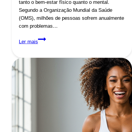
tanto o bem-estar físico quanto o mental.
Segundo a Organização Mundial da Saúde
(OMS), milhões de pessoas sofrem anualmente
com problemas…
Calor
Ler mais
Extremo:
Os
Riscos
para
a
Saúde
e
Como
Amenizar
os
Efeitos