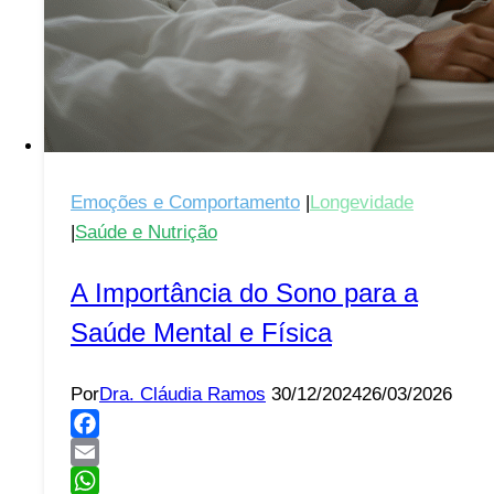
Emoções e Comportamento
|
Longevidade
|
Saúde e Nutrição
A Importância do Sono para a
Saúde Mental e Física
Por
Dra. Cláudia Ramos
30/12/2024
26/03/2026
Facebook
Email