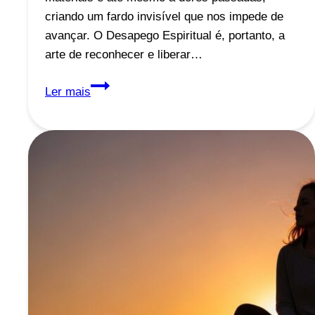
criando um fardo invisível que nos impede de
avançar. O Desapego Espiritual é, portanto, a
arte de reconhecer e liberar…
Desapego
Ler mais
Espiritual:
Liberte-
se
do
Que
Não
Te
Serve