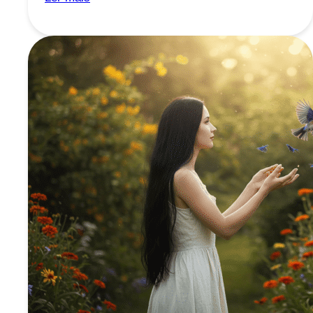
a
‘Fome
Emocional’:
Como
a
Conexão
com
Suas
Emoções
Impacta
Sua
Alimentação