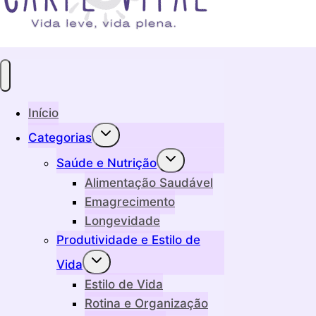
Início
Alternar
Categorias
menu
filho
Alternar
Saúde e Nutrição
menu
filho
Alimentação Saudável
Emagrecimento
Longevidade
Produtividade e Estilo de
Alternar
Vida
menu
filho
Estilo de Vida
Rotina e Organização