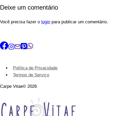
para
Deixe um comentário
Levar
ao
Você precisa fazer o
Trabalho
login
para publicar um comentário.
Política de Privacidade
Termos de Serviço
Carpe Vitae© 2026