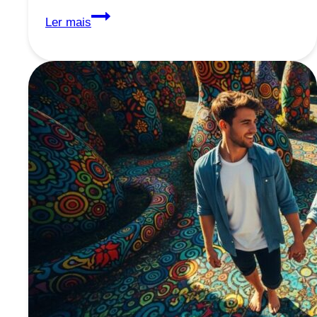
Mente
Ler mais
Cansada?
Recupere
o
Foco
com
Essas
Dicas!