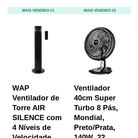
MAIS VENDIDO #1
MAIS VENDIDO #2
WAP
Ventilador
Ventilador de
40cm Super
Torre AIR
Turbo 8 Pás,
SILENCE com
Mondial,
4 Ní­veis de
Preto/Prata,
Velocidade, …
140W, 22…