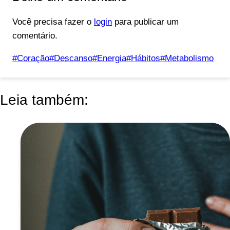
Você precisa fazer o
login
para publicar um
comentário.
Tags
#
Coração
#
Descanso
#
Energia
#
Hábitos
#
Metabolismo
do
Post:
Leia também: