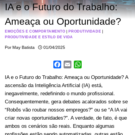
IA e o Futuro do Trabalho:
Ameaça ou Oportunidade?
EMOÇÕES E COMPORTAMENTO
|
PRODUTIVIDADE
|
PRODUTIVIDADE E ESTILO DE VIDA
Por
May Batista
01/04/2025
F
E
W
IA e o Futuro do Trabalho: Ameaça ou Oportunidade? A
a
m
h
ascensão da Inteligência Artificial (IA) está,
c
a
a
inegavelmente, redefinindo o mundo profissional.
e
i
t
Consequentemente, gera debates acalorados sobre se
b
l
s
“Robôs vão roubar nossos empregos?” ou se “A IA vai
o
A
criar novas oportunidades?”. A verdade, de fato, é que
o
p
ambos os cenários são reais. Enquanto algumas
k
p
profissões estão sendo automatizadas, outras estão,