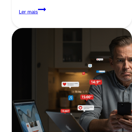
Sana:
Ler mais
A
Nova
Droga
Revolucionária
No
Combate
à
Obesidade