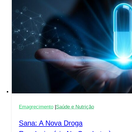
Constante
por
Auto-
Provação
Afeta
Seu
Bem-
Estar
e
Liberdade.
Emagrecimento
|
Saúde e Nutrição
Sana: A Nova Droga