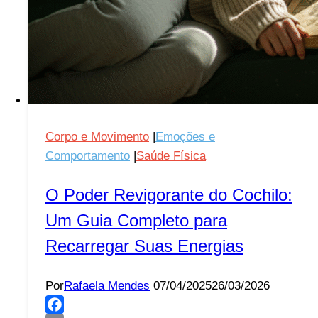
Corpo e Movimento
|
Emoções e
Comportamento
|
Saúde Física
O Poder Revigorante do Cochilo:
Um Guia Completo para
Recarregar Suas Energias
Por
Rafaela Mendes
07/04/2025
26/03/2026