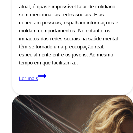
atual, é quase impossível falar de cotidiano
sem mencionar as redes sociais. Elas
conectam pessoas, espalham informações e
moldam comportamentos. No entanto, os
impactos das redes sociais na saúde mental
têm se tornado uma preocupação real,
especialmente entre os jovens. Ao mesmo
tempo em que facilitam a…
Impactos
Ler mais
das
Redes
Sociais
na
Saúde
Mental
e