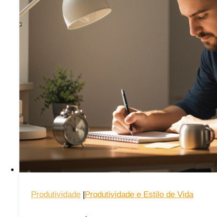
o
Humor
e
Combater
o
Estresse
Produtividade
|
Produtividade e Estilo de Vida