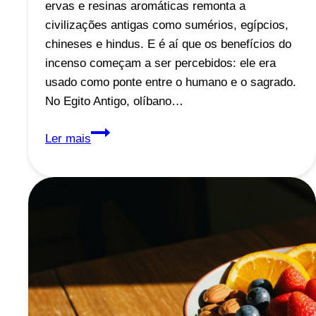
ervas e resinas aromáticas remonta a
civilizações antigas como sumérios, egípcios,
chineses e hindus. E é aí que os benefícios do
incenso começam a ser percebidos: ele era
usado como ponte entre o humano e o sagrado.
No Egito Antigo, olíbano…
Benefícios
Ler mais
do
Incenso:
História,
Aromas
e
Como
Usar
no
Dia