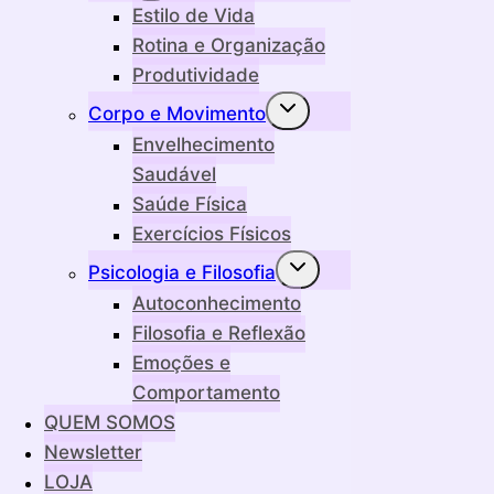
filho
Estilo de Vida
Rotina e Organização
Produtividade
Alternar
Corpo e Movimento
menu
filho
Envelhecimento
Saudável
Saúde Física
Exercícios Físicos
Alternar
Psicologia e Filosofia
menu
filho
Autoconhecimento
Filosofia e Reflexão
Emoções e
Comportamento
QUEM SOMOS
Newsletter
LOJA