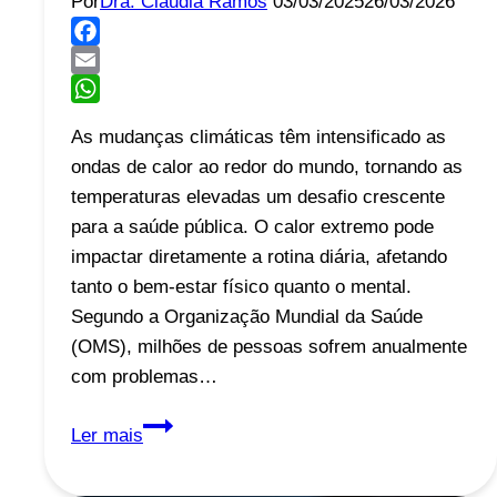
Por
Dra. Cláudia Ramos
03/03/2025
26/03/2026
Facebook
Email
WhatsApp
As mudanças climáticas têm intensificado as
ondas de calor ao redor do mundo, tornando as
temperaturas elevadas um desafio crescente
para a saúde pública. O calor extremo pode
impactar diretamente a rotina diária, afetando
tanto o bem-estar físico quanto o mental.
Segundo a Organização Mundial da Saúde
(OMS), milhões de pessoas sofrem anualmente
com problemas…
Calor
Ler mais
Extremo:
Os