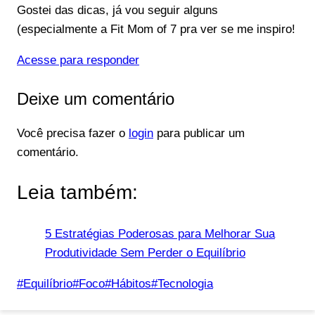
Gostei das dicas, já vou seguir alguns
(especialmente a Fit Mom of 7 pra ver se me inspiro!
Acesse para responder
Deixe um comentário
Você precisa fazer o
login
para publicar um
comentário.
Leia também:
5 Estratégias Poderosas para Melhorar Sua
Produtividade Sem Perder o Equilíbrio
Tags
#
Equilíbrio
#
Foco
#
Hábitos
#
Tecnologia
do