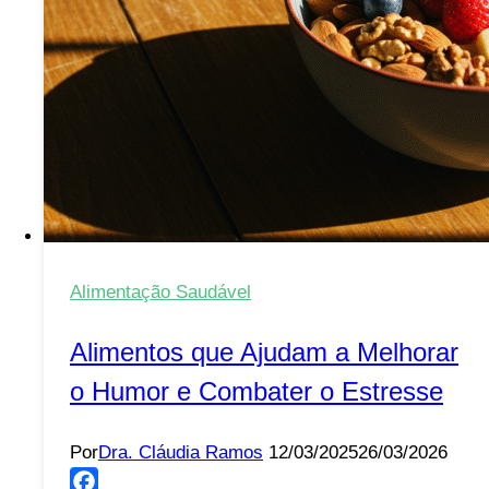
a
Dia
Alimentação Saudável
Alimentos que Ajudam a Melhorar
o Humor e Combater o Estresse
Por
Dra. Cláudia Ramos
12/03/2025
26/03/2026