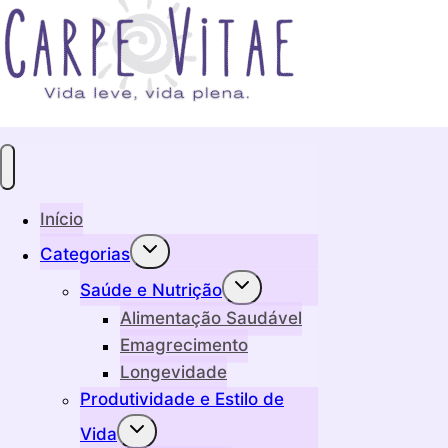
Início
Alternar
Categorias
menu
filho
Alternar
Saúde e Nutrição
menu
filho
Alimentação Saudável
Emagrecimento
Longevidade
Produtividade e Estilo de
Alternar
Vida
menu