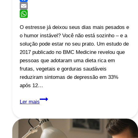
Facebook
Email
WhatsApp
O estresse já deixou seus dias mais pesados e
o humor instável? Você não está sozinho – e a
solução pode estar no seu prato. Um estudo de
2017 publicado no BMC Medicine revelou que
pessoas que adotaram uma dieta rica em
frutas, vegetais e gorduras saudáveis
reduziram sintomas de depressão em 33%
após 12…
Alimentos
Ler mais
que
Ajudam
a
Melhorar