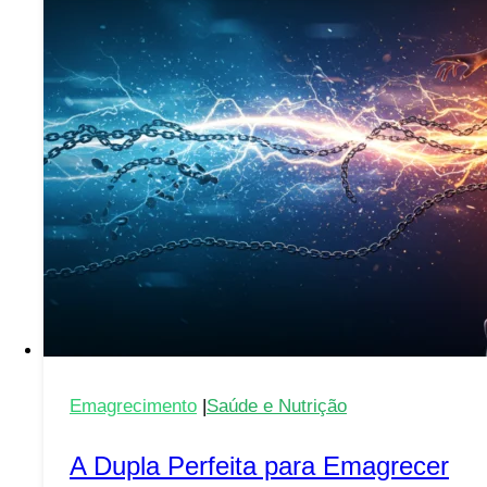
e
Lidar
com
Eles
Emagrecimento
|
Saúde e Nutrição
A Dupla Perfeita para Emagrecer