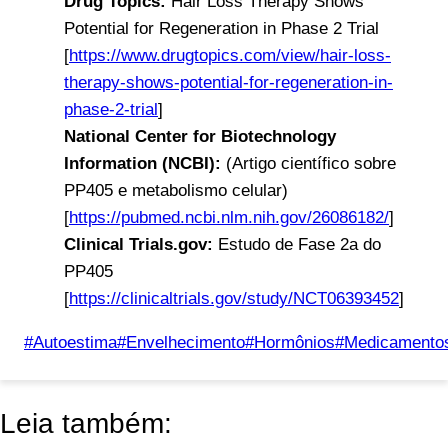
Drug Topics:
Hair Loss Therapy Shows
Potential for Regeneration in Phase 2 Trial
[
https://www.drugtopics.com/view/hair-loss-
therapy-shows-potential-for-regeneration-in-
phase-2-trial
]
National Center for Biotechnology
Information (NCBI):
(Artigo científico sobre
PP405 e metabolismo celular)
[
https://pubmed.ncbi.nlm.nih.gov/26086182/
]
Clinical Trials.gov:
Estudo de Fase 2a do
PP405
[
https://clinicaltrials.gov/study/NCT06393452
]
Tags
#
Autoestima
#
Envelhecimento
#
Hormônios
#
Medicamento
do
Post:
Leia também: