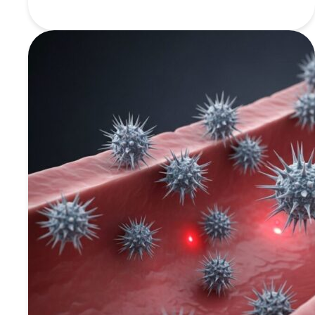
Dupla
Perfeita
para
Emagrecer
de
Vez:
L-
Carnitina
e
Inulina