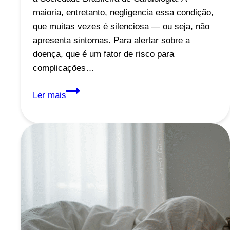
maioria, entretanto, negligencia essa condição,
que muitas vezes é silenciosa — ou seja, não
apresenta sintomas. Para alertar sobre a
doença, que é um fator de risco para
complicações…
Colesterol
Ler mais
Alto:
O
Perigo
Silencioso
que
Atinge
1
em
Cada
3