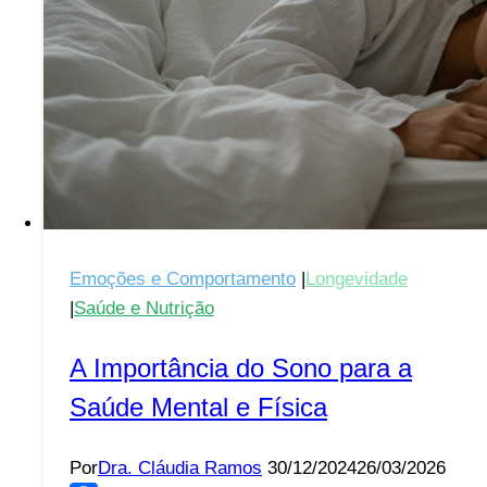
Brasileiros
Emoções e Comportamento
|
Longevidade
|
Saúde e Nutrição
A Importância do Sono para a
Saúde Mental e Física
Por
Dra. Cláudia Ramos
30/12/2024
26/03/2026