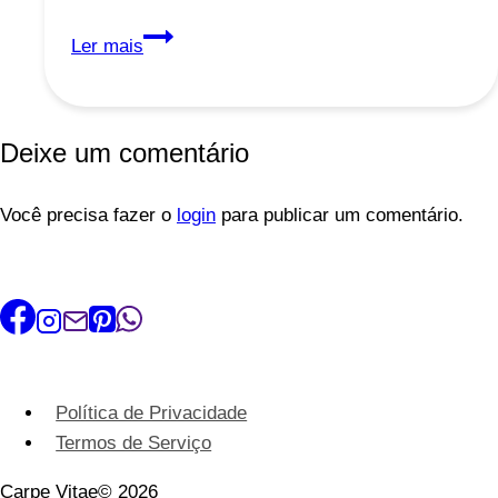
A
Ler mais
Arte
de
Dizer
Deixe um comentário
Não:
Como
Você precisa fazer o
Definir
login
para publicar um comentário.
Limites
e
Proteger
Sua
Energia
Política de Privacidade
Termos de Serviço
Carpe Vitae© 2026