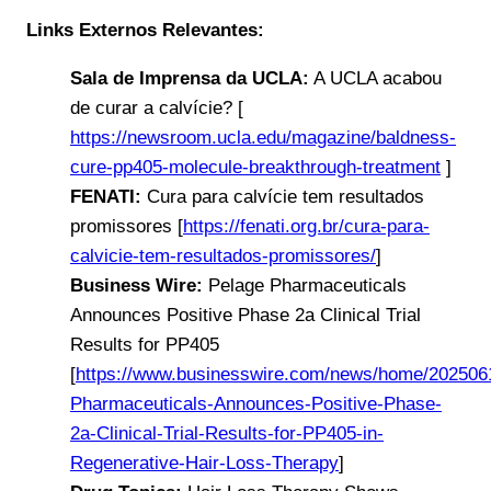
Links Externos Relevantes:
Sala de Imprensa da UCLA:
A UCLA acabou
de curar a calvície? [
https://newsroom.ucla.edu/magazine/baldness-
cure-pp405-molecule-breakthrough-treatment
]
FENATI:
Cura para calvície tem resultados
promissores [
https://fenati.org.br/cura-para-
calvicie-tem-resultados-promissores/
]
Business Wire:
Pelage Pharmaceuticals
Announces Positive Phase 2a Clinical Trial
Results for PP405
[
https://www.businesswire.com/news/home/202506
Pharmaceuticals-Announces-Positive-Phase-
2a-Clinical-Trial-Results-for-PP405-in-
Regenerative-Hair-Loss-Therapy
]