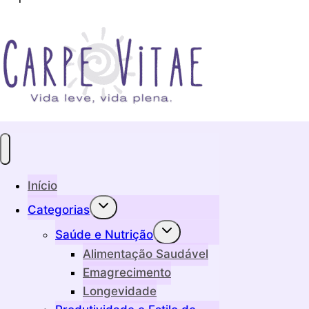
Início
Alternar
Categorias
menu
filho
Alternar
Saúde e Nutrição
menu
filho
Alimentação Saudável
Emagrecimento
Longevidade