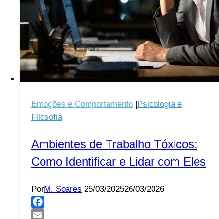
Emoções e Comportamento
|
Psicologia e
Filosofia
Ambientes de Trabalho Tóxicos:
Como Identificar e Lidar com Eles
Por
M. Soares
25/03/2025
26/03/2026
Facebook